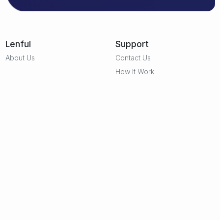
Lenful
Support
About Us
Contact Us
How It Work
Help Center
FAQs
Policies
Features
Shipping Policy
Connect Store
Payment Policy
Fullfillment
Return & Refund Policy
2D & 3D Design
Terms & Conditions
Privacy Policy