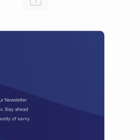
our Newsletter
ox. Stay ahead
munity of savvy