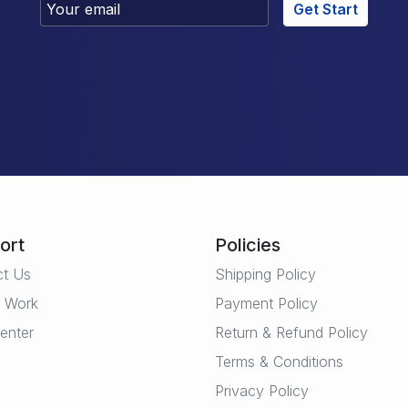
Get Start
ort
Policies
ct Us
Shipping Policy
t Work
Payment Policy
enter
Return & Refund Policy
Terms & Conditions
Privacy Policy