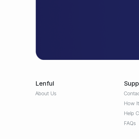
Lenful
Supp
About Us
Conta
How I
Help C
FAQs