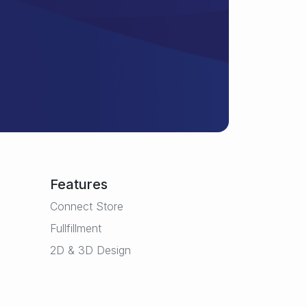
Features
Connect Store
Fullfillment
2D & 3D Design