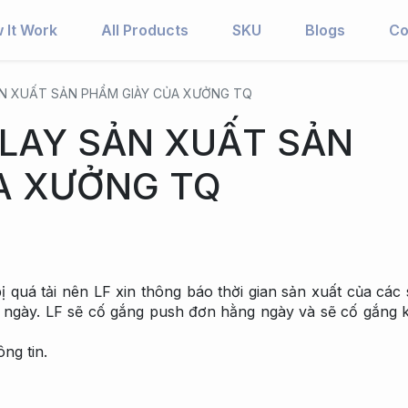
 It Work
All Products
SKU
Blogs
Co
N XUẤT SẢN PHẨM GIÀY CỦA XƯỞNG TQ
LAY SẢN XUẤT SẢN
A XƯỞNG TQ
 quá tải nên LF xin thông báo thời gian sản xuất của các
15 ngày. LF sẽ cố gắng push đơn hằng ngày và sẽ cố gắng 
ng tin.