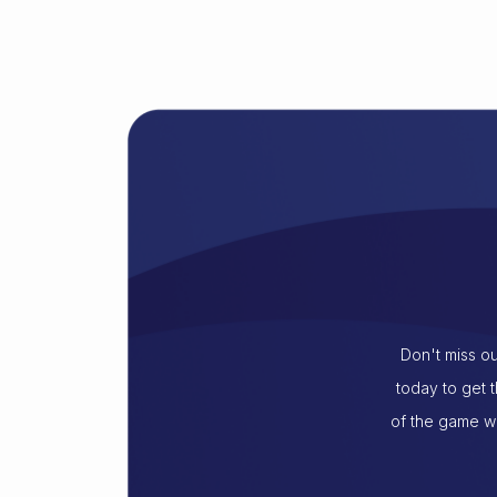
Don't miss ou
today to get 
of the game wi