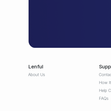
Lenful
Supp
About Us
Conta
How I
Help C
FAQs