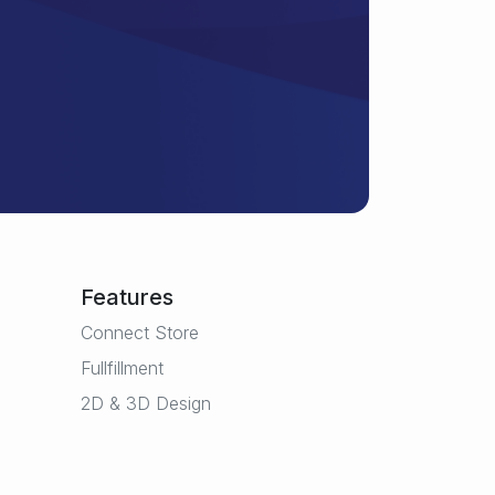
Features
Connect Store
Fullfillment
2D & 3D Design