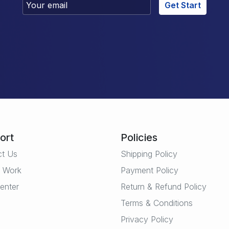
Get Start
ort
Policies
ct Us
Shipping Policy
t Work
Payment Policy
enter
Return & Refund Policy
Terms & Conditions
Privacy Policy