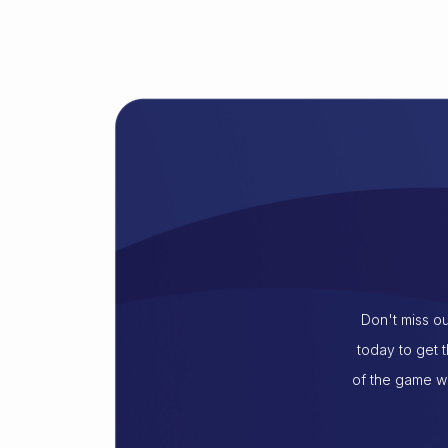
Don't miss ou
today to get 
of the game wi