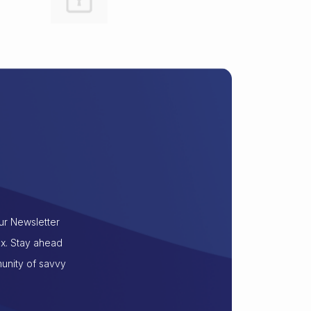
our Newsletter
ox. Stay ahead
munity of savvy