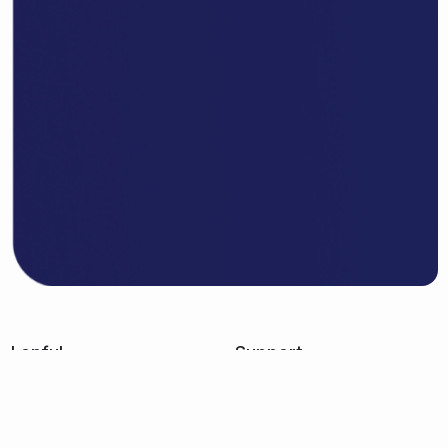
Lenful
Support
About Us
Contact Us
How It Work
Help Center